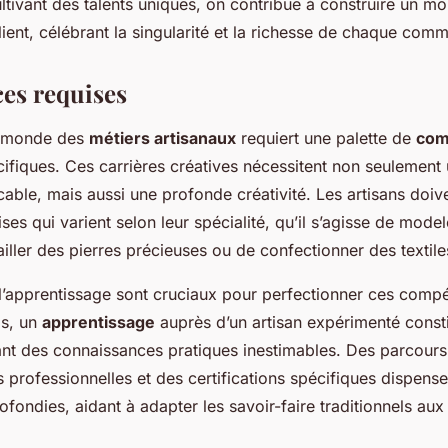
ltivant des talents uniques, on contribue à construire un m
silient, célébrant la singularité et la richesse de chaque com
es requises
e monde des
métiers artisanaux
requiert une palette de
com
ifiques. Ces carrières créatives nécessitent non seulement 
ble, mais aussi une profonde créativité. Les artisans doive
ses qui varient selon leur spécialité, qu’il s’agisse de model
iller des pierres précieuses ou de confectionner des textile
 l’apprentissage sont cruciaux pour perfectionner ces comp
s, un
apprentissage
auprès d’un artisan expérimenté const
rant des connaissances pratiques inestimables. Des parcours 
 professionnelles et des certifications spécifiques dispens
fondies, aidant à adapter les savoir-faire traditionnels au