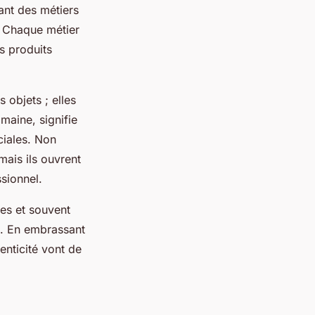
lant des métiers
e. Chaque métier
s produits
 objets ; elles
maine, signifie
ciales. Non
mais ils ouvrent
sionnel.
es et souvent
il. En embrassant
henticité vont de