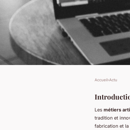
Accueil
›
Actu
ACTU
Découvrez les métie
Introducti
Les
métiers art
guide complet pour
tradition et inn
fabrication et l