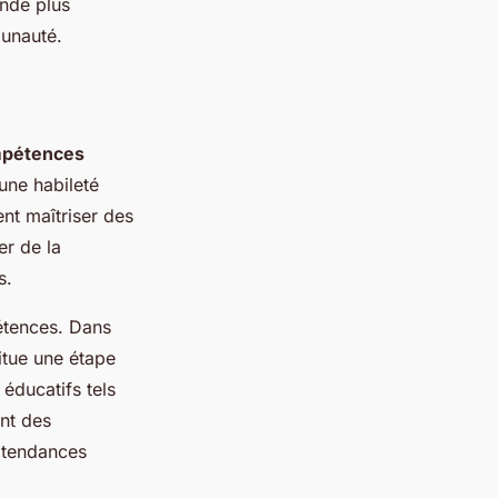
onde plus
munauté.
pétences
une habileté
nt maîtriser des
er de la
s.
étences. Dans
itue une étape
éducatifs tels
ent des
x tendances