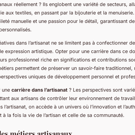
ux adolescents !
sanaux réellement ? Ils englobent une variété de secteurs, al
e aux textiles, en passant par la bijouterie et la menuiseri
ileté manuelle et une passion pour le détail, garantissant de
personnalisés.
éatives dans l’artisanat ne se limitent pas à confectionner des
le expression artistique. Opter pour une carrière dans ce do
urs professionnel riche en significations et contributions so
tiers permettent de préserver un savoir-faire traditionnel, 
erspectives uniques de développement personnel et profes
r une
carrière dans l’artisanat
? Les perspectives sont varié
ttant aux artisans de contrôler leur environnement de trava
s l’artisanat, on accède à un univers où l’innovation et l’aut
t à la fois la vie de l’artisan et celle de sa communauté.
des métiers artisanaux