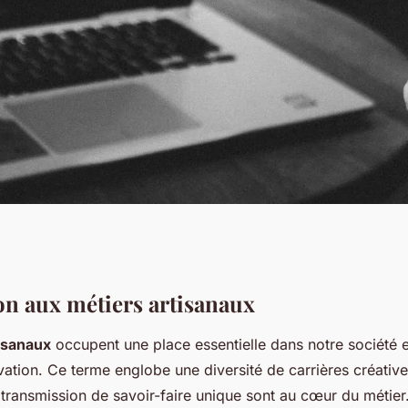
rs artisanaux : un
on aux métiers artisanaux
isanaux
occupent une place essentielle dans notre société en
 une journée
ovation. Ce terme englobe une diversité de carrières créative
a transmission de savoir-faire unique sont au cœur du métier