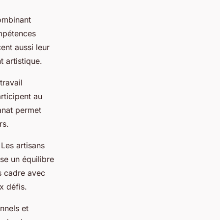
ombinant
ompétences
cent aussi leur
 artistique.
travail
rticipent au
sanat permet
rs.
 Les artisans
se un équilibre
rs cadre avec
x défis.
nnels et