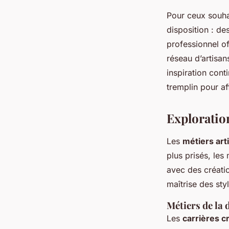
Pour ceux souhai
disposition : de
professionnel o
réseau d’artisan
inspiration con
tremplin pour af
Exploratio
Les
métiers art
plus prisés, les
avec des créati
maîtrise des sty
Métiers de la 
Les
carrières c