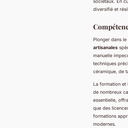
sociétaux. En cu
diversifié et ré
Compétenc
Plonger dans l
artisanales
spéc
manuelle impecca
techniques préci
céramique, de ta
La formation et
de nombreux ca
essentielle, off
que des licences
formations appro
modernes.