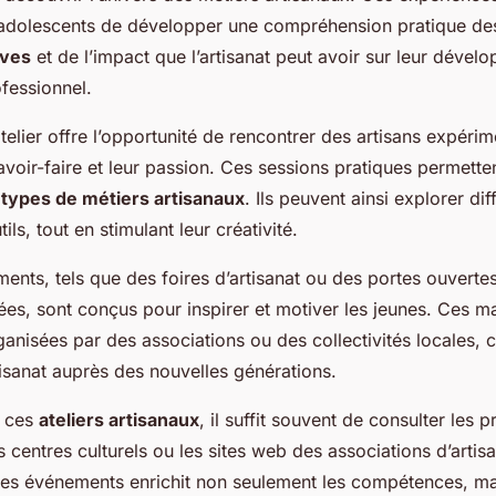
adolescents de développer une compréhension pratique des
ives
et de l’impact que l’artisanat peut avoir sur leur dével
fessionnel.
atelier offre l’opportunité de rencontrer des artisans expéri
avoir-faire et leur passion. Ces sessions pratiques permette
s
types de métiers artisanaux
. Ils peuvent ainsi explorer dif
ils, tout en stimulant leur créativité.
ents, tels que des foires d’artisanat ou des portes ouverte
ées, sont conçus pour inspirer et motiver les jeunes. Ces ma
anisées par des associations ou des collectivités locales, 
isanat auprès des nouvelles générations.
à ces
ateliers artisanaux
, il suffit souvent de consulter les
 centres culturels ou les sites web des associations d’artis
 ces événements enrichit non seulement les compétences, m