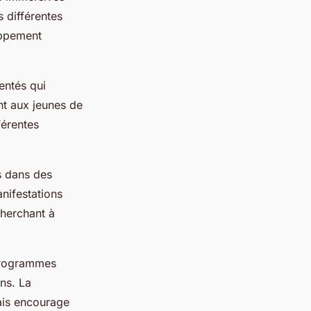
 différentes
oppement
mentés qui
nt aux jeunes de
férentes
s dans des
nifestations
cherchant à
 programmes
ans. La
ais encourage