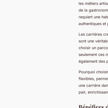
inoubliable dédiée a
les métiers arti
de la gastronomi
David
•
18 février 2025
•
6 min de lecture
requiert une hab
authentiques et 
Les carrières cr
sont une véritab
choisir un parco
seulement ces mé
également des p
Pourquoi choisi
flexibles, perme
une carrière dan
pair, enrichissan
Bénéfices 