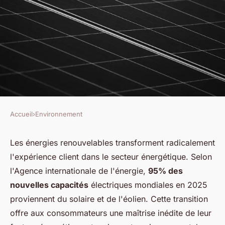
Accueil
›
Environnement
ENVIRONNEMENT
Énergie renouvelable :
Les énergies renouvelables transforment radicalement
l'expérience client dans le secteur énergétique. Selon
comment les clients changent
l'Agence internationale de l'énergie,
95% des
la donne
nouvelles capacités
électriques mondiales en 2025
proviennent du solaire et de l'éolien. Cette transition
David
•
25 novembre 2025
•
7 min de lecture
offre aux consommateurs une maîtrise inédite de leur