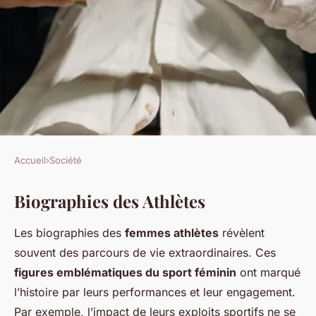
Accueil
›
Société
SOCIÉTÉ
Biographies des Athlètes
Les Héroïnes du Sport : Le
Parcours Militant des Femmes
Les biographies des
femmes athlètes
révèlent
Athlètes
souvent des parcours de vie extraordinaires. Ces
figures emblématiques du sport féminin
ont marqué
David
•
18 février 2025
•
4 min de lecture
l’histoire par leurs performances et leur engagement.
Par exemple, l’impact de leurs exploits sportifs ne se