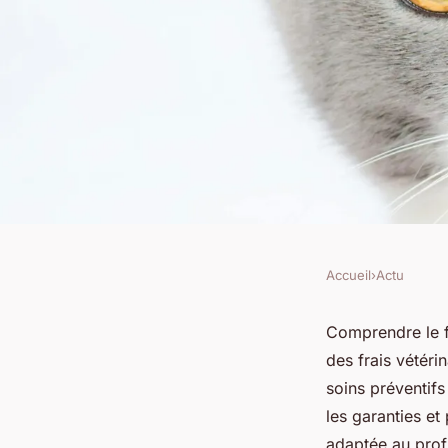
Accueil
›
Actu
ACTU
Tout comprendre su
Comprendre le f
des frais vétéri
fonctionnement de l
soins préventifs
les garanties et
adaptée au profi