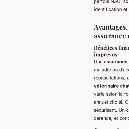
parfois NAC, so
identification e
Avantages,
assurance 
Bénéfices fina
imprévus
Une
assurance 
maladie ou d’acc
(consultations, 
vétérinaire cha
varie selon la f
annuel choisi. 
sécurisant. Un
c
carence, et cond