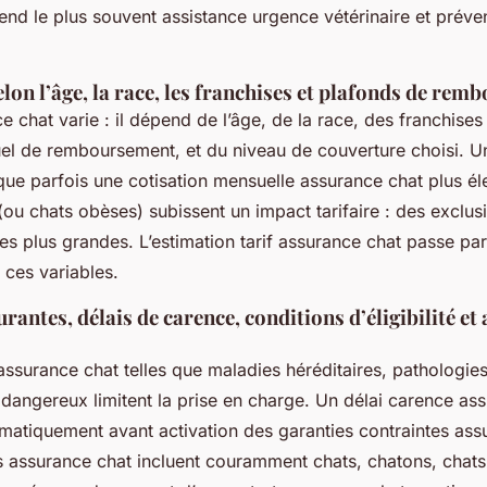
d le plus souvent assistance urgence vétérinaire et préve
elon l’âge, la race, les franchises et plafonds de re
ce chat varie : il dépend de l’âge, de la race, des franchise
el de remboursement, et du niveau de couverture choisi. Un
ue parfois une cotisation mensuelle assurance chat plus él
(ou chats obèses) subissent un impact tarifaire : des exclu
es plus grandes. L’estimation tarif assurance chat passe par
 ces variables.
rantes, délais de carence, conditions d’éligibilité e
ssurance chat telles que maladies héréditaires, pathologies
angereux limitent la prise en charge. Un délai carence as
ématiquement avant activation des garanties contraintes ass
 assurance chat incluent couramment chats, chatons, chats