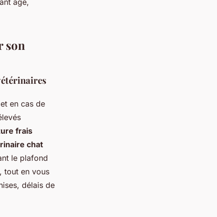
ant âge,
r son
vétérinaires
et en cas de
élevés
ure frais
inaire chat
ant le plafond
, tout en vous
hises, délais de