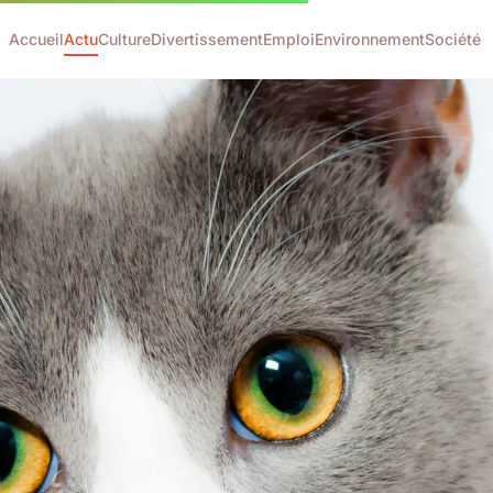
Accueil
Actu
Culture
Divertissement
Emploi
Environnement
Société