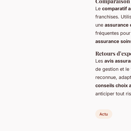
Comparaison de
Le
comparatif 
franchises. Util
une
assurance 
fréquentes pour
assurance soin
Retours d’exp
Les
avis assura
de gestion et l
reconnue, adapté
conseils choix 
anticiper tout ri
Actu