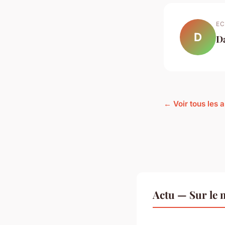
EC
D
D
← Voir tous les a
Actu — Sur le 