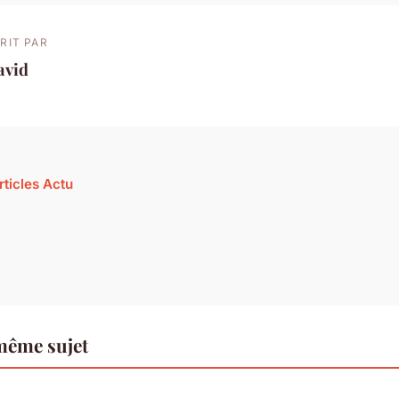
RIT PAR
avid
rticles Actu
même sujet