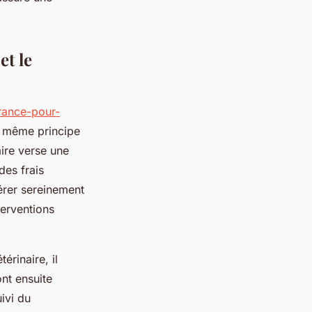
et le
rance-pour-
e même principe
aire verse une
des frais
gérer sereinement
terventions
érinaire, il
ont ensuite
ivi du