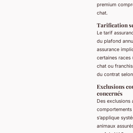
premium compren
chat.
Tarification s
Le tarif assuran
du plafond annu
assurance impliq
certaines races 
chat ou franchis
du contrat selon
Exclusions cou
concernés
Des exclusions a
comportements d
s’applique syst
animaux assurés