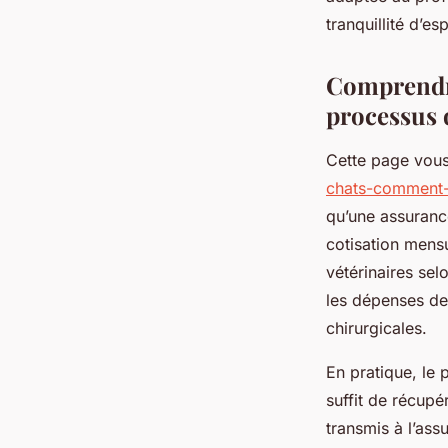
David
•
14 juillet 2025
•
4 min de lecture
tranquillité d’es
Comprendre
processus d
Cette page vous
chats-comment-
qu’une assurance
cotisation mensu
vétérinaires sel
les dépenses de 
chirurgicales.
En pratique, le p
suffit de récupé
transmis à l’ass