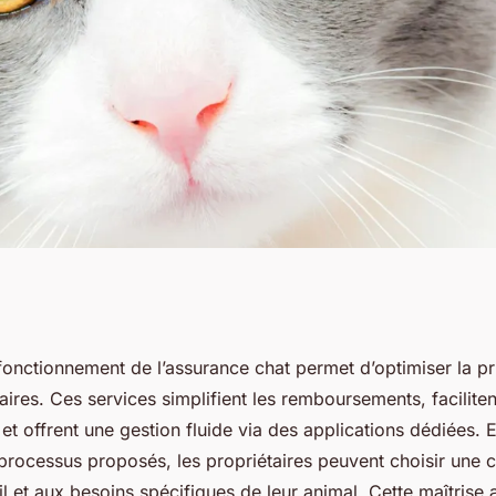
r le
onctionnement de l’assurance chat permet d’optimiser la pr
naires. Ces services simplifient les remboursements, faciliten
'assurance chat
 et offrent une gestion fluide via des applications dédiées.
 processus proposés, les propriétaires peuvent choisir une 
l et aux besoins spécifiques de leur animal. Cette maîtrise 