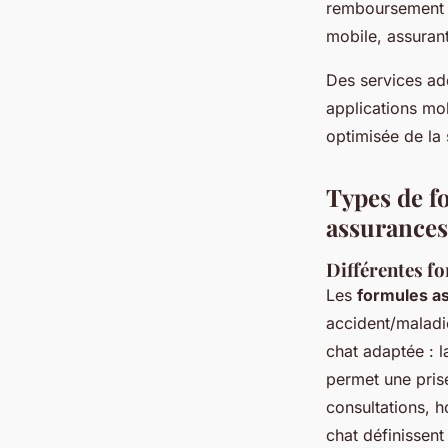
remboursement –
mobile, assurant
Des services add
applications mo
optimisée de la
Types de fo
assurances
Différentes f
Les
formules a
accident/maladi
chat adaptée : l
permet une pris
consultations, h
chat définissen