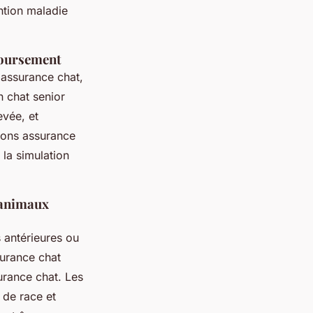
ntion maladie
mboursement
s assurance chat,
 chat senior
evée, et
sions assurance
 la simulation
t animaux
 antérieures ou
surance chat
urance chat. Les
 de race et