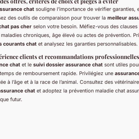
s offres, critères de choix et pièges à éviter
assurance chat
souligne l’importance de vérifier garanties, 
isez des outils de comparaison pour trouver la
meilleur ass
chat pas cher
selon votre besoin. Méfiez-vous des clauses 
 maladies chroniques, âge élevé ou actes de prévention. Pr
s courants chat
et analysez les garanties personnalisables.
érience clients et recommandations professionnelle
nce chat
et le
suivi dossier assurance chat
sont utiles pour
e temps de remboursement rapide. Privilégiez une
assurance
e à l’âge et à la race de l’animal. Consultez des vétérinair
assurance chat
et adoptez la prévention maladie chat assu
sque futur.