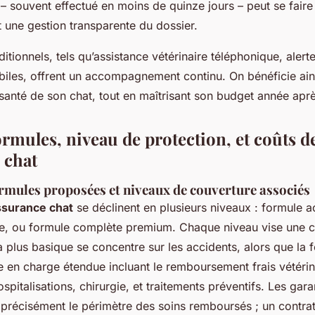
 souvent effectué en moins de quinze jours – peut se faire 
 une gestion transparente du dossier.
itionnels, tels qu’assistance vétérinaire téléphonique, alert
biles, offrent un accompagnement continu. On bénéficie ain
 santé de son chat, tout en maîtrisant son budget année apr
rmules, niveau de protection, et coûts d
 chat
ormules proposées et niveaux de couverture associés
ssurance chat
se déclinent en plusieurs niveaux : formule a
e, ou formule complète premium. Chaque niveau vise une c
a plus basique se concentre sur les accidents, alors que la
e en charge étendue incluant le remboursement frais vétérin
ospitalisations, chirurgie, et traitements préventifs. Les gar
t précisément le périmètre des soins remboursés ; un contra