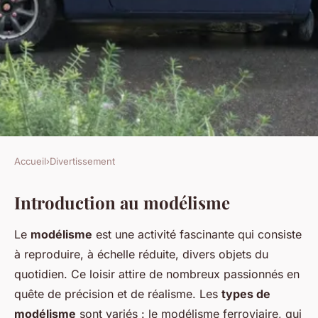
Accueil
›
Divertissement
DIVERTISSEMENT
Introduction au modélisme
Un guide d'achat pour le
modélisme
Le
modélisme
est une activité fascinante qui consiste
à reproduire, à échelle réduite, divers objets du
David
•
20 décembre 2024
•
5 min de lecture
quotidien. Ce loisir attire de nombreux passionnés en
quête de précision et de réalisme. Les
types de
modélisme
sont variés : le modélisme ferroviaire, qui