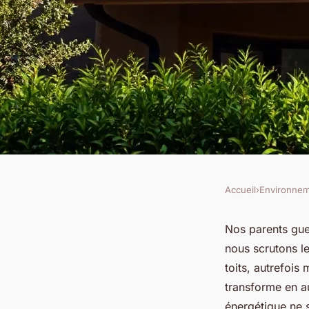
Accueil
›
Environne
ENVIRONNEMENT
Top 5 avantages des
Nos parents guet
nous scrutons le
photovoltaïques d'ef
toits, autrefois
transforme en a
énergétique ne s