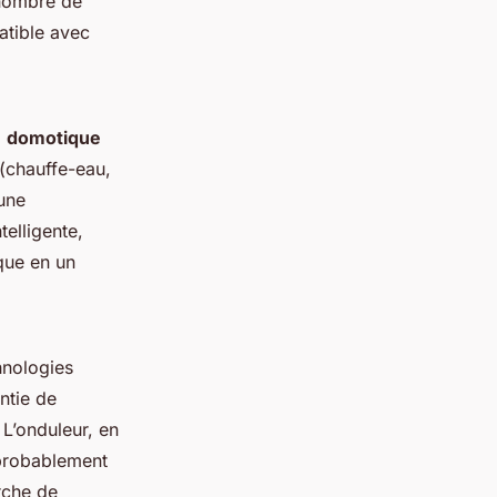
 nombre de
atible avec
a
domotique
(chauffe-eau,
’une
telligente,
ïque en un
hnologies
ntie de
 L’onduleur, en
 probablement
rche de