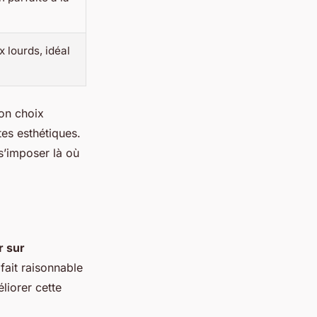
 lourds, idéal
bon choix
tes esthétiques.
s’imposer là où
r sur
fait raisonnable
liorer cette