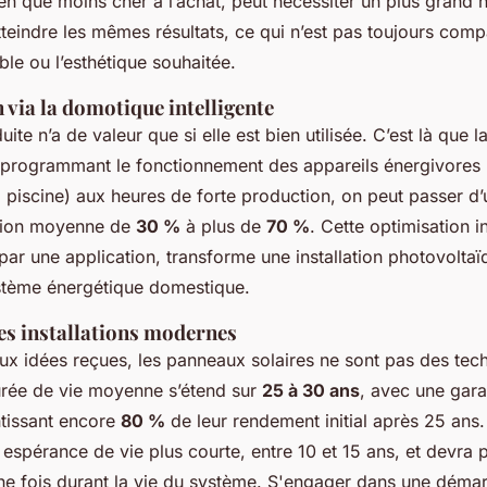
bien que moins cher à l’achat, peut nécessiter un plus grand
teindre les mêmes résultats, ce qui n’est pas toujours comp
ble ou l’esthétique souhaitée.
 via la domotique intelligente
duite n’a de valeur que si elle est bien utilisée. C’est là que l
n programmant le fonctionnement des appareils énergivores 
 piscine) aux heures de forte production, on peut passer d
ion moyenne de
30 %
à plus de
70 %
. Cette optimisation in
par une application, transforme une installation photovolta
stème énergétique domestique.
des installations modernes
ux idées reçues, les panneaux solaires ne sont pas des tec
durée de vie moyenne s’étend sur
25 à 30 ans
, avec une gara
tissant encore
80 %
de leur rendement initial après 25 ans.
 espérance de vie plus courte, entre 10 et 15 ans, et devra
ne fois durant la vie du système. S'engager dans une déma