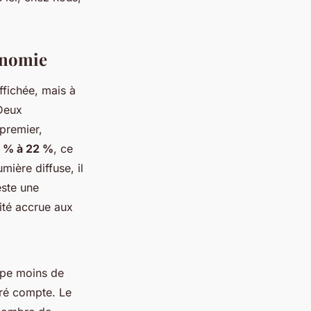
onomie
fichée, mais à
 Deux
 premier,
8 % à 22 %
, ce
umière diffuse, il
este une
ité accrue aux
cupe moins de
ré compte. Le