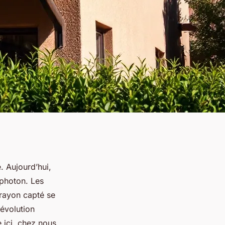
e. Aujourd’hui,
 photon. Les
 rayon capté se
évolution
 ici, chez nous,