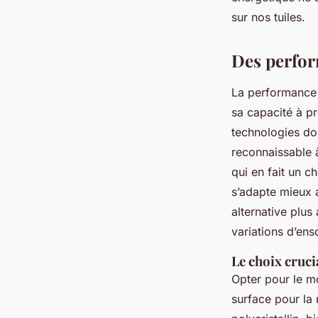
Joséphine
•
01/07/2026 11:53
•
7 min de lecture
sur nos tuiles.
Des perfor
La performance 
sa capacité à p
technologies do
reconnaissable à
qui en fait un ch
s’adapte mieux a
alternative plu
variations d’ens
Le choix cruci
Opter pour le mo
surface pour la