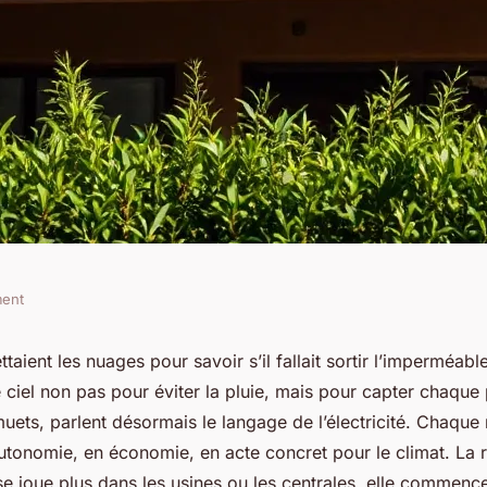
ment
 panneaux solaires
taient les nuages pour savoir s’il fallait sortir l’imperméabl
 ciel non pas pour éviter la pluie, mais pour capter chaque
ficacité
 muets, parlent désormais le langage de l’électricité. Chaque
utonomie, en économie, en acte concret pour le climat. La r
e joue plus dans les usines ou les centrales, elle commence