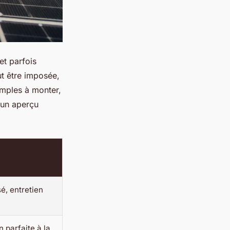
et parfois
ut être imposée,
imples à monter,
 un aperçu
sé, entretien
n parfaite à la