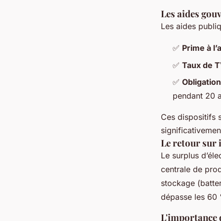
Les aides gou
Les aides publiq
✅
Prime à l
✅
Taux de T
✅
Obligation
pendant 20 
Ces dispositifs s
significativement
Le retour sur
Le surplus d’éle
centrale de prod
stockage (batter
dépasse les 60 %
L'importance d