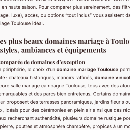
t en haute saison. Pour comparer plus sereinement, des fil
age, luxe), accès, ou options “tout inclus” vous assistent d
age Toulouse idéal.
des plus beaux domaines mariage à Toulo
 styles, ambiances et équipements
comparée de domaines d’exception
 périphérie, le choix d’un
domaine mariage Toulouse
perm
ité : châteaux historiques, manoirs raffinés,
domaine vinico
ore salle mariage campagne Toulouse, tous avec des atou
remarquables et des parcs bien entretenus. Certains domai
eur proposent des terrasses panoramiques, jardins fleuris 
x, idéals pour des cérémonies en plein air ainsi que des ré
eux recherchant authenticité, plusieurs domaine rustique p
t pierre, poutres et atmosphère champêtre, propices à un m