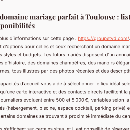
domaine mariage parfait à Toulouse : lis
sponibilités
plus d’informations sur cette page :
https://groupetvd.com/
t d’options pour celles et ceux recherchant un domaine ma
s styles et budgets. Les futurs mariés disposent d'un annuai
s d’histoire, des domaines champêtres, des manoirs élégan
nes, tous illustrés par des photos récentes et des descripti
pacités d’accueil vous aide à sélectionner le lieu idéal se
 qu'une carte interactive et des contacts directs facilitent l
 journaliers évoluent entre 500 et 5 000 €, variables selon la
s (hébergement, piscine, espace cocktail, parking privé) et 
ertains domaines se trouvant à proximité immédiate du cent
s s’affichent sur certains sites, et il est conseillé de réserve