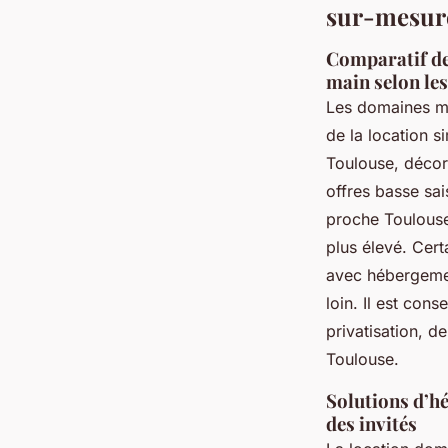
sur-mesur
Comparatif des
main selon le
Les domaines m
de la location s
Toulouse, décora
offres basse sa
proche Toulouse
plus élevé. Cert
avec hébergemen
loin. Il est con
privatisation, d
Toulouse.
Solutions d’hé
des invités