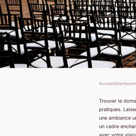
Accueil
›
Divertisse
DIVERTISSEMENT
Trouvez le domaine 
Trouver le doma
pratiques. Laiss
toulouse avec style
une ambiance un
un cadre enchan
avec votre visio