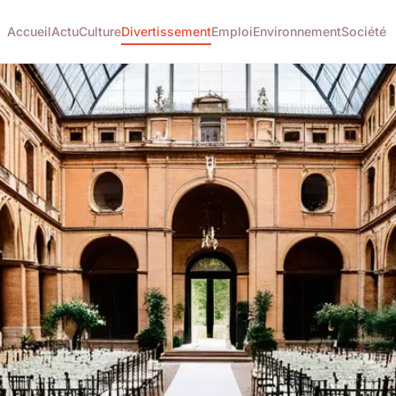
Accueil
Actu
Culture
Divertissement
Emploi
Environnement
Société