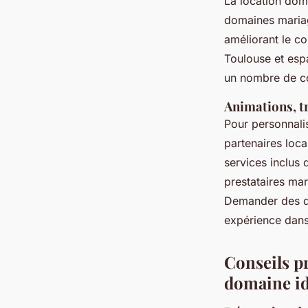
La location doma
domaines mariag
améliorant le c
Toulouse et esp
un nombre de co
Animations, tr
Pour personnali
partenaires loc
services inclus
prestataires ma
Demander des dev
expérience dans 
Conseils pr
domaine id