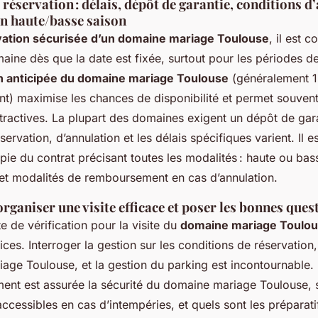
éservation : délais, dépôt de garantie, conditions d
en haute/basse saison
vation sécurisée d’un domaine mariage Toulouse
, il est c
aine dès que la date est fixée, surtout pour les périodes d
n anticipée du domaine mariage Toulouse
(généralement 1
nt) maximise les chances de disponibilité et permet souvent
tractives. La plupart des domaines exigent un dépôt de gara
ervation, d’annulation et les délais spécifiques varient. Il e
ie du contrat précisant toutes les modalités : haute ou bas
, et modalités de remboursement en cas d’annulation.
rganiser une visite efficace et poser les bonnes ques
te de vérification pour la visite du
domaine mariage Toulo
ices. Interroger la gestion sur les conditions de réservation, 
ge Toulouse, et la gestion du parking est incontournable. 
t est assurée la sécurité du domaine mariage Toulouse, s
accessibles en cas d’intempéries, et quels sont les préparati