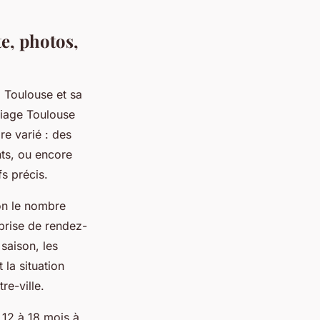
te, photos,
. Toulouse et sa
riage Toulouse
re varié : des
ts, ou encore
fs précis.
lon le nombre
a prise de rendez-
 saison, les
la situation
re-ville.
r 12 à 18 mois à