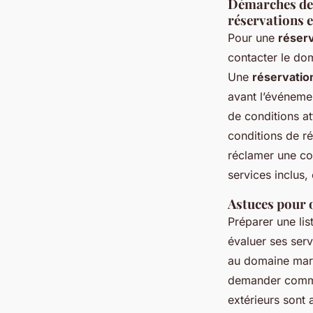
Démarches de r
réservations 
Pour une
réser
contacter le dom
Une
réservatio
avant l’événeme
de conditions at
conditions de rés
réclamer une cop
services inclus
Astuces pour o
Préparer une lis
évaluer ses serv
au domaine maria
demander commen
extérieurs sont 