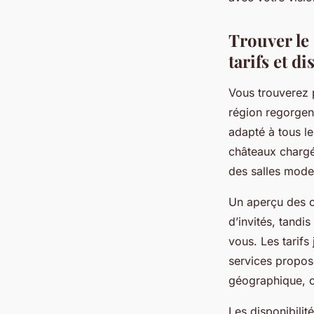
David
•
21 juillet 2025
•
6 min de lecture
Trouver le 
tarifs et di
Vous trouverez 
région regorgen
adapté à tous le
châteaux chargé
des salles moder
Un aperçu des ca
d’invités, tandis
vous. Les tarifs
services proposé
géographique, c
Les disponibilité