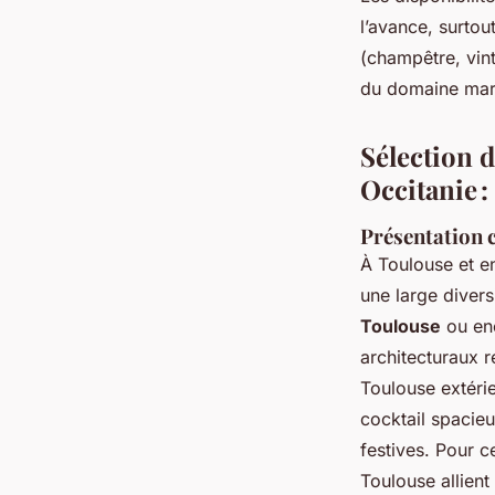
l’avance, surtou
(champêtre, vint
du domaine mari
Sélection 
Occitanie :
Présentation 
À Toulouse et en
une large divers
Toulouse
ou enc
architecturaux 
Toulouse extéri
cocktail spacieu
festives. Pour c
Toulouse allien