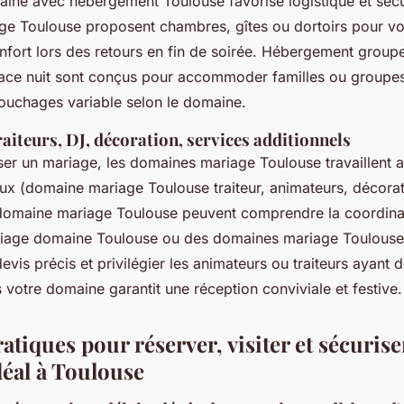
ine avec hébergement Toulouse favorise logistique et sécur
e Toulouse proposent chambres, gîtes ou dortoirs pour vo
onfort lors des retours en fin de soirée. Hébergement group
ace nuit sont conçus pour accommoder familles ou groupes
uchages variable selon le domaine.
aiteurs, DJ, décoration, services additionnels
ser un mariage, les domaines mariage Toulouse travaillent 
aux (domaine mariage Toulouse traiteur, animateurs, décorat
 domaine mariage Toulouse peuvent comprendre la coordina
riage domaine Toulouse ou des domaines mariage Toulouse
is précis et privilégier les animateurs ou traiteurs ayant 
votre domaine garantit une réception conviviale et festive.
atiques pour réserver, visiter et sécurise
éal à Toulouse