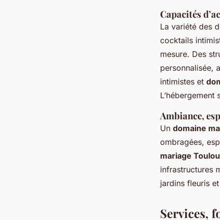
Capacités d’ac
La variété des 
cocktails intim
mesure. Des str
personnalisée, 
intimistes et
dom
L’hébergement su
Ambiance, espa
Un
domaine ma
ombragées, espa
mariage Toulo
infrastructures
jardins fleuris 
Services, f