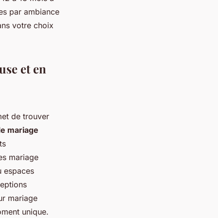
tres par ambiance
ans votre choix
use et en
et de trouver
le mariage
ts
nes mariage
ou espaces
ceptions
our mariage
oment unique.