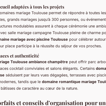
cueil adaptées à tous les projets
domaines mariage Toulouse permet de répondre à toutes les a
istes, grands mariages jusqu’à 300 personnes, ou événements
uctures modulables assurent à chaque cérémonie une ambi
avec salle mariage campagne Toulouse pleine de charme po
aine mariage avec piscine Toulouse
pour célébrer autour 
r place participe à la réussite du séjour de vos proches.
ces et authenticité
riage Toulouse ambiance champêtre
peut offrir parc arbo
ces cocktail conviviales et salons élégants. Certains
doma
use
séduisent par leurs vues dégagées, terrasses avec pisci
 modernes, tandis que le
domaine romantique mariage Tou
et bâtisses de caractère au cœur de la nature.
orfaits et conseils d’organisation pour u