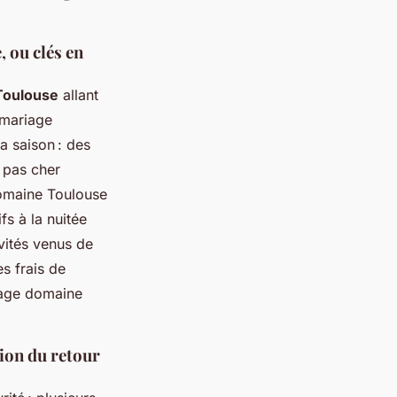
, ou clés en
Toulouse
allant
e mariage
a saison : des
 pas cher
domaine Toulouse
fs à la nuitée
vités venus de
es frais de
riage domaine
tion du retour