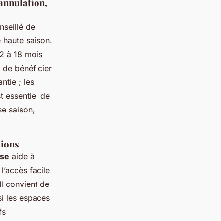
’annulation,
onseillé de
e haute saison.
2 à 18 mois
 de bénéficier
ntie ; les
st essentiel de
se saison,
tions
use
aide à
l’accès facile
Il convient de
i les espaces
fs