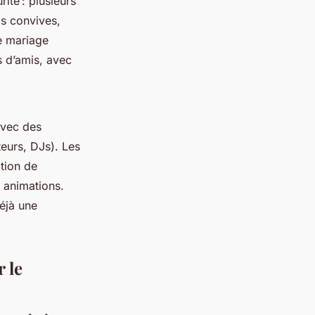
ité : plusieurs
s convives,
e mariage
 d’amis, avec
avec des
eurs, DJs). Les
tion de
 animations.
déjà une
r le